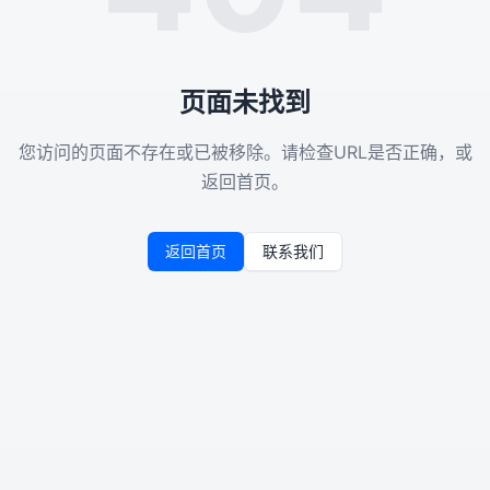
页面未找到
您访问的页面不存在或已被移除。请检查URL是否正确，或
返回首页。
返回首页
联系我们